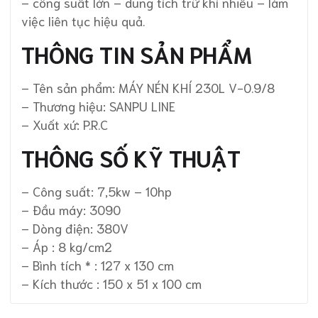
– công suất lớn – dung tích trữ khí nhiều – làm
việc liên tục hiệu quả.
THÔNG TIN SẢN PHẨM
– Tên sản phẩm: MÁY NÉN KHÍ 230L V-0.9/8
– Thương hiệu: SANPU LINE
– Xuất xứ: P.R.C
THÔNG SỐ KỸ THUẬT
– Công suất: 7,5kw – 10hp
– Đầu máy: 3090
– Dòng điện: 380V
– Áp : 8 kg/cm2
– Bình tích * : 127 x 130 cm
– Kích thước : 150 x 51 x 100 cm