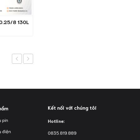
-0.25/8 130L
Máy nén khí V-1.05/12.5
500L
Kết nối với chúng tôi
hẩm
 pin
Hotline:
ụ điện
0835.819.889