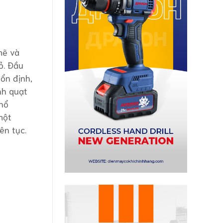
mẽ và
ỏ. Đầu
ổn định,
nh quạt
phổ
một
ên tục.