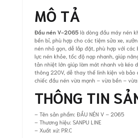
MÔ TẢ
Đầu nén V-2065
là dòng đầu máy nén khí
bền bỉ, phù hợp cho các tiệm sửa xe, xưở
nén nhỏ gọn, dễ lắp đặt, phù hợp với các 
lực nén khỏe, tốc độ nạp nhanh, giúp nân
tản nhiệt lớn giúp làm mát nhanh và kéo
thông 220V, dễ thay thế linh kiện và bảo 
chiếc đầu nén vừa mạnh – vừa bền – vừa ti
THÔNG TIN SẢ
– Tên sản phẩm: ĐẦU NÉN V – 2065
– Thương hiệu: SANPU LINE
– Xuất xứ: P.R.C