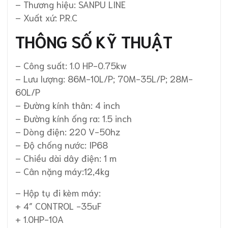
– Thương hiệu: SANPU LINE
– Xuất xứ: P.R.C
THÔNG SỐ KỸ THUẬT
– Công suất: 1.0 HP-0.75kw
– Lưu lượng: 86M-10L/P; 70M-35L/P; 28M-
60L/P
– Đường kính thân: 4 inch
– Đường kính ống ra: 1.5 inch
– Dòng điện: 220 V-50hz
– Độ chống nước: IP68
– Chiều dài dây điện: 1 m
– Cân nặng máy:12,4kg
– Hộp tụ đi kèm máy:
+ 4″ CONTROL -35uF
+ 1.0HP-10A