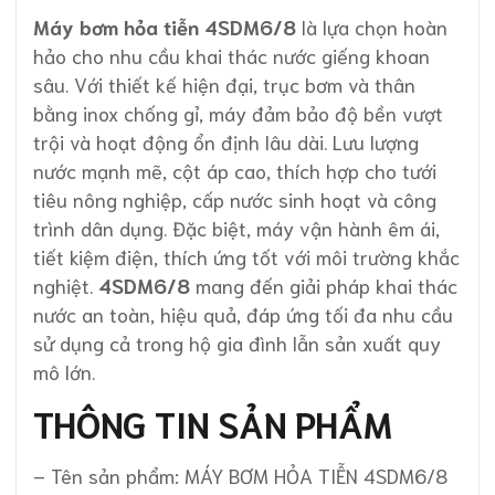
Máy bơm hỏa tiễn 4SDM6/8
là lựa chọn hoàn
hảo cho nhu cầu khai thác nước giếng khoan
sâu. Với thiết kế hiện đại, trục bơm và thân
bằng inox chống gỉ, máy đảm bảo độ bền vượt
trội và hoạt động ổn định lâu dài. Lưu lượng
nước mạnh mẽ, cột áp cao, thích hợp cho tưới
tiêu nông nghiệp, cấp nước sinh hoạt và công
trình dân dụng. Đặc biệt, máy vận hành êm ái,
tiết kiệm điện, thích ứng tốt với môi trường khắc
nghiệt.
4SDM6/8
mang đến giải pháp khai thác
nước an toàn, hiệu quả, đáp ứng tối đa nhu cầu
sử dụng cả trong hộ gia đình lẫn sản xuất quy
mô lớn.
THÔNG TIN SẢN PHẨM
– Tên sản phẩm: MÁY BƠM HỎA TIỄN 4SDM6/8