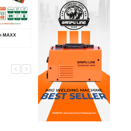
in MAXX
Máy cân bằng laser 5 tia
(Hộp Nhôm)