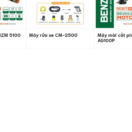
 BZM 5100
Máy rửa xe CM-2500
Máy mài cắt p
AG100P