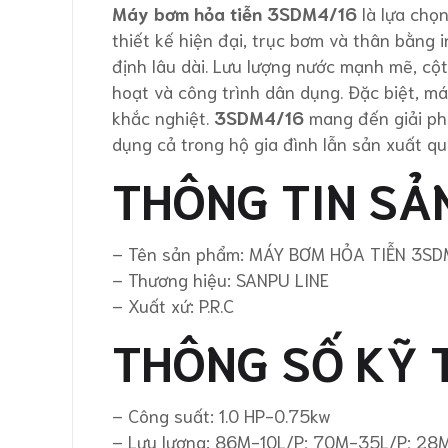
Máy bơm hỏa tiễn 3SDM4/16
là lựa chọ
thiết kế hiện đại, trục bơm và thân bằng
định lâu dài. Lưu lượng nước mạnh mẽ, cột
hoạt và công trình dân dụng. Đặc biệt, má
khắc nghiệt.
3SDM4/16
mang đến giải phá
dụng cả trong hộ gia đình lẫn sản xuất qu
THÔNG TIN SẢ
– Tên sản phẩm: MÁY BƠM HỎA TIỄN 3SD
– Thương hiệu: SANPU LINE
– Xuất xứ: P.R.C
THÔNG SỐ KỸ 
– Công suất: 1.0 HP-0.75kw
– Lưu lượng: 86M-10L/P; 70M-35L/P; 28