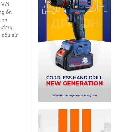
 Với
ng ổn
sinh
trường
u cầu sử