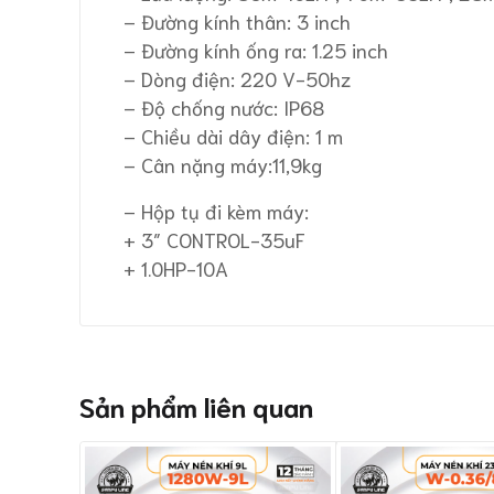
– Đường kính thân: 3 inch
– Đường kính ống ra: 1.25 inch
– Dòng điện: 220 V-50hz
– Độ chống nước: IP68
– Chiều dài dây điện: 1 m
– Cân nặng máy:11,9kg
– Hộp tụ đi kèm máy:
+ 3″ CONTROL-35uF
+ 1.0HP-10A
Sản phẩm liên quan