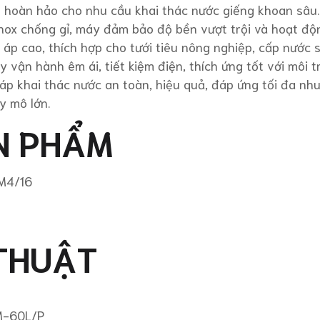
n hoàn hảo cho nhu cầu khai thác nước giếng khoan sâu.
 inox chống gỉ, máy đảm bảo độ bền vượt trội và hoạt độ
 áp cao, thích hợp cho tưới tiêu nông nghiệp, cấp nước 
y vận hành êm ái, tiết kiệm điện, thích ứng tốt với môi 
p khai thác nước an toàn, hiệu quả, đáp ứng tối đa nh
y mô lớn.
N PHẨM
M4/16
THUẬT
M-60L/P