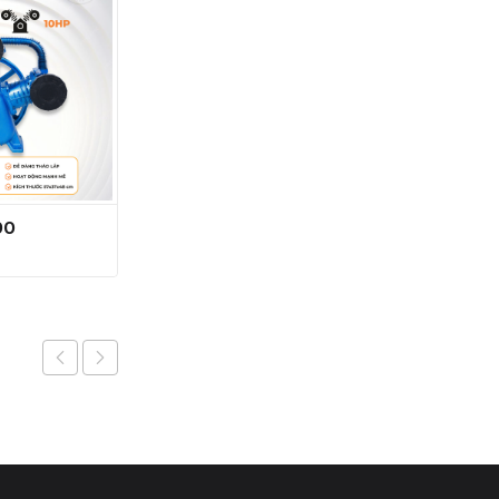
90
Máy nén khí 1390W-50L